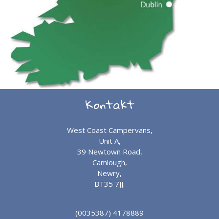
Kontakt
West Coast Campervans,
Unit A,
39 Newtown Road,
Camlough,
Newry,
BT35 7JJ.
(0035387) 4178889