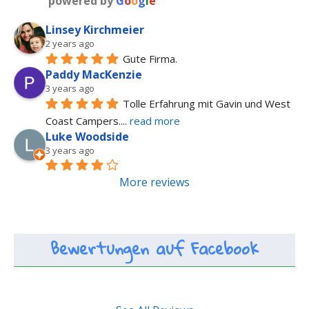
powered by
G
o
o
g
l
e
Linsey Kirchmeier
2 years ago
Gute Firma.
Paddy MacKenzie
3 years ago
Tolle Erfahrung mit Gavin und West 
Coast Campers.
... 
read more
Luke Woodside
3 years ago
More reviews
Bewertungen auf Facebook