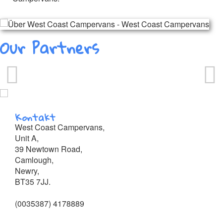
Our Partners
Mehrere Abholstationen
Kontakt
West Coast Campervans,
Unit A,
39 Newtown Road,
Camlough,
Newry,
BT35 7JJ.
(0035387) 4178889
info@westcoastcampervans.ie