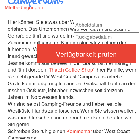
Campervans
Mietbedingungen
Hier können Sie etwas über West Coast Campervans
erfahren. Das Unternehmen wird von Gavin und Jeanne
Gerrard geführt und wurde im Jahr 2009 gegründet.
Zusammen mit unseren Kunden sind wir zu einem der
führenden Vermietungsunternehmen für Wohnmobile in
Verfügbarkeit prüfen
Irland gewachsen.
Jeanne kommt aus Belleek in der Grafschaft Fermanagh
und führt dort den ‘
Thatch Coffee Shop
‘ ihrer Familie, wenn
sie nicht gerade für West Coast Campervans arbeitet.
Gavin kommt ursprünglich aus der Grafschaft Louth an der
irischen Ostküste, lebt aber inzwischen seit
dreizehn
Jahren im Nordwesten Irlands.
Wir sind selbst Camping-Freunde und lieben es, die
Westküste Irlands zu erforschen. Wenn Sie wissen wollen,
was man hier sehen und unternehmen kann, beraten wir
Sie gerne.
Schreiben Sie ruhig einen
Kommentar
über West Coast
Campervans.