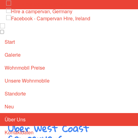
Start
Galerie
Wohnmobil Preise
Unsere Wohnmobile
Standorte
Neu
Über Uns
Über West Coast
Kontaktdaten