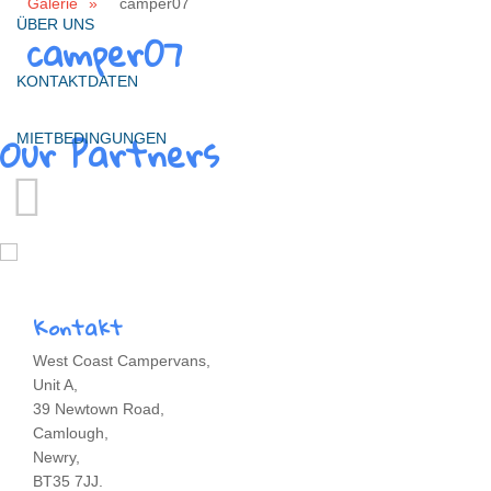
Galerie
»
camper07
ÜBER UNS
camper07
KONTAKTDATEN
Our Partners
MIETBEDINGUNGEN
Mehrere Abholstationen
Kontakt
West Coast Campervans,
Unit A,
39 Newtown Road,
Camlough,
Newry,
BT35 7JJ.