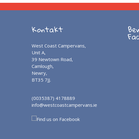
Kontakt
Be
Fa
West Coast Campervans,
Unit A,
39 Newtown Road,
Camlough,
Newry,
BT35 7JJ.
(0035387) 4178889
info@westcoastcampervans.ie