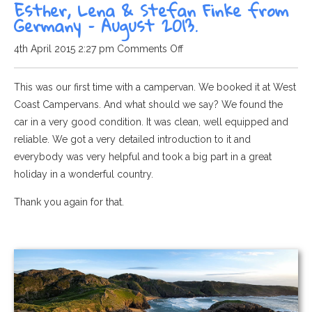
Esther, Lena & Stefan Finke from
Germany – August 2013.
on
4th April 2015 2:27 pm
Comments Off
Esther,
Lena
This was our first time with a campervan. We booked it at West
&
Coast Campervans. And what should we say? We found the
Stefan
car in a very good condition. It was clean, well equipped and
Finke
reliable. We got a very detailed introduction to it and
from
everybody was very helpful and took a big part in a great
Germany
holiday in a wonderful country.
–
Thank you again for that.
August
2013.