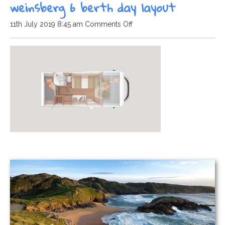
weinsberg 6 berth day layout
on
11th July 2019 8:45 am
Comments Off
weinsberg
6
berth
day
layout