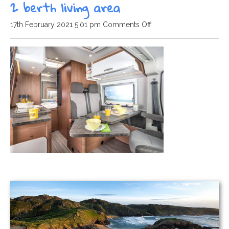
2 berth living area
on
17th February 2021 5:01 pm
Comments Off
2
berth
living
area