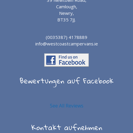
39 Newtown Road,
Camlough,
Newry,
BT35 7JJ.
(0035387) 4178889
info@westcoastcampervans.ie
Bewertungen auf Facebook
See All Reviews
Kontakt aufnehmen