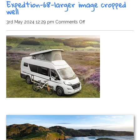
Expedtion-68-larger image cropped
well
on
3rd May 2024 12:29 pm
Comments Off
Expedtion-
68-
larger
image
cropped
well