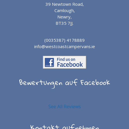
39 Newtown Road,
Camlough,
Newry,
BT35 7JJ.
(0035387) 4178889
info@westcoastcampervans.ie
Bewertungen auf Facebook
See All Reviews
Kontakt aufnehmen