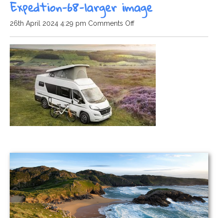
Expedtion-68-larger image
on
26th April 2024 4:29 pm
Comments Off
Expedtion-
68-
larger
image