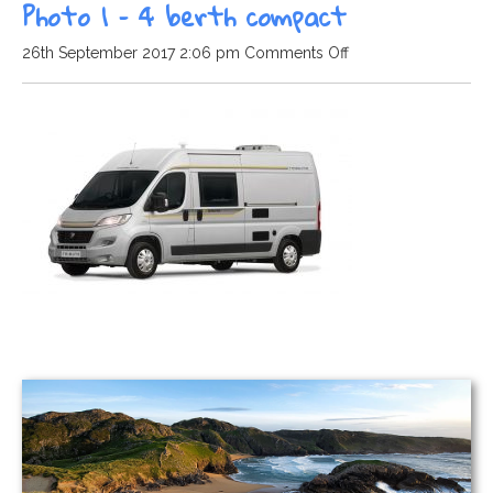
Photo 1 – 4 berth compact
on
26th September 2017 2:06 pm
Comments Off
Photo
1
–
4
berth
compact