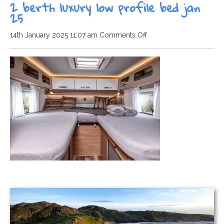
2 berth luxury low profile bed jan
25
on
14th January 2025 11:07 am
Comments Off
2
berth
luxury
low
profile
bed
jan
25