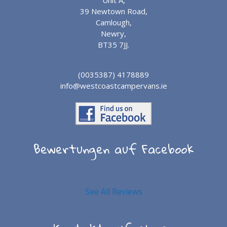
Unit A,
39 Newtown Road,
Camlough,
Newry,
BT35 7JJ.
(0035387) 4178889
info@westcoastcampervans.ie
Bewertungen auf Facebook
See All Reviews