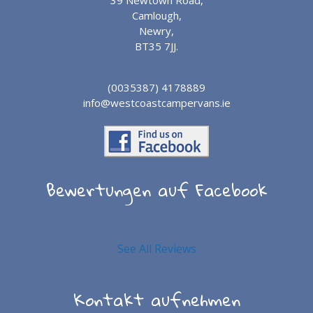
39 Newtown Road,
Camlough,
Newry,
BT35 7JJ.
(0035387) 4178889
info@westcoastcampervans.ie
Bewertungen auf Facebook
See All Reviews
Kontakt aufnehmen