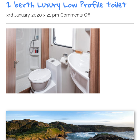
2 berth Luxury Low Profile toilet
on
3rd January 2020 3:21 pm
Comments Off
2
berth
Luxury
Low
Profile
toilet