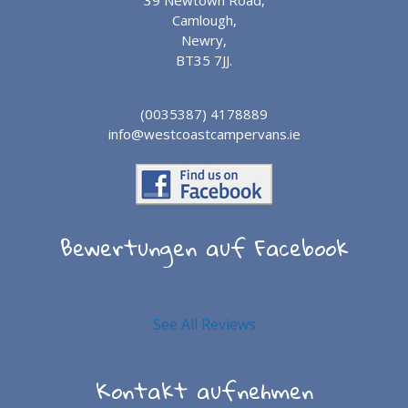
39 Newtown Road,
Camlough,
Newry,
BT35 7JJ.
(0035387) 4178889
info@westcoastcampervans.ie
Bewertungen auf Facebook
See All Reviews
Kontakt aufnehmen