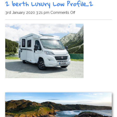
2 berth Luxury Low Profile_2
on
3rd January 2020 3:21 pm
Comments Off
2
berth
Luxury
Low
Profile_2