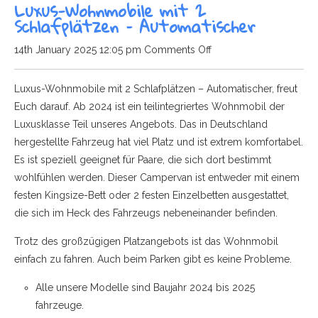
Luxus-Wohnmobile mit 2
Schlafplätzen – Automatischer
on
14th January 2025 12:05 pm
Comments Off
Luxus-
Wohnmobile
Luxus-Wohnmobile mit 2 Schlafplätzen – Automatischer, freut
mit
Euch darauf. Ab 2024 ist ein teilintegriertes Wohnmobil der
2
Luxusklasse Teil unseres Angebots. Das in Deutschland
Schlafplätzen
hergestellte Fahrzeug hat viel Platz und ist extrem komfortabel.
–
Es ist speziell geeignet für Paare, die sich dort bestimmt
Automatischer
wohlfühlen werden. Dieser Campervan ist entweder mit einem
festen Kingsize-Bett oder 2 festen Einzelbetten ausgestattet,
die sich im Heck des Fahrzeugs nebeneinander befinden.
Trotz des großzügigen Platzangebots ist das Wohnmobil
einfach zu fahren. Auch beim Parken gibt es keine Probleme.
Alle unsere Modelle sind Baujahr 2024 bis 2025
fahrzeuge.