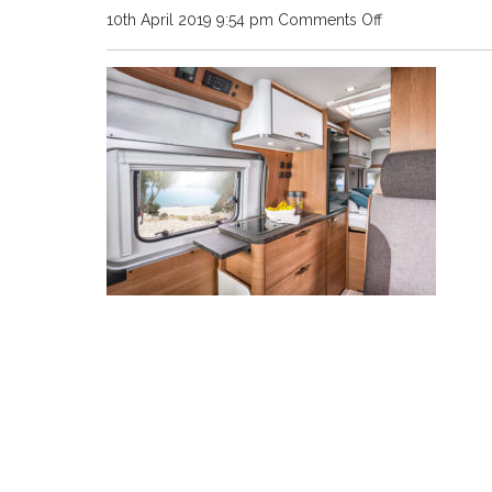
on
10th April 2019 9:54 pm
Comments Off
2
berth
kitchen