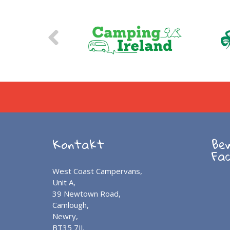
Kontakt
Be
Fa
West Coast Campervans,
Unit A,
39 Newtown Road,
Camlough,
Newry,
BT35 7JJ.