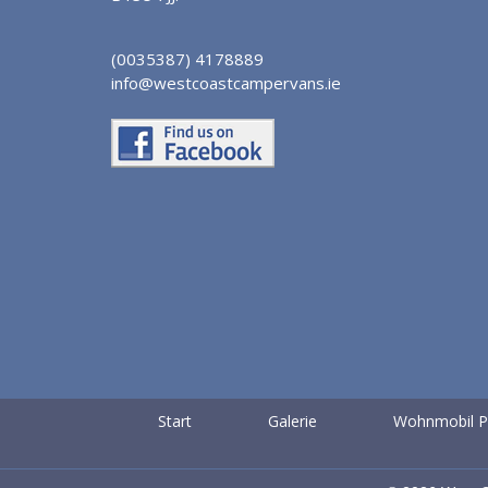
(0035387) 4178889
info@westcoastcampervans.ie
Start
Galerie
Wohnmobil P