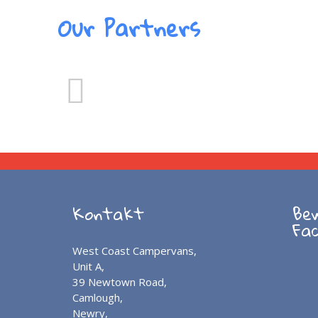
Our Partners
Kontakt
Be
Fa
West Coast Campervans,
Unit A,
39 Newtown Road,
Camlough,
Newry,