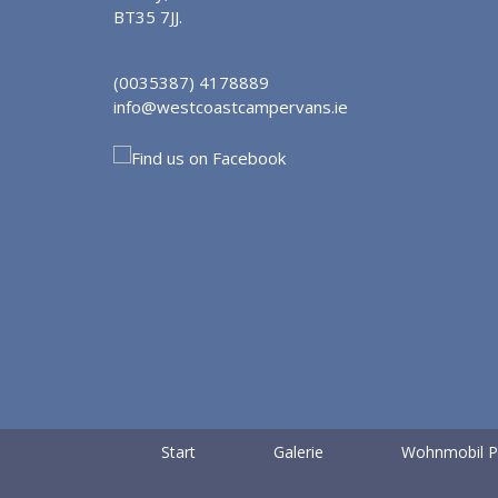
BT35 7JJ.
(0035387) 4178889
info@westcoastcampervans.ie
Start
Galerie
Wohnmobil P